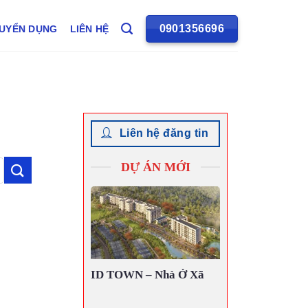
0901356696
UYỂN DỤNG
LIÊN HỆ
Liên hệ đăng tin
DỰ ÁN MỚI
ID TOWN – Nhà Ở Xã
Hội Thế Hệ Mới