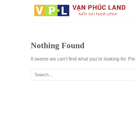
Skip
to
content
Nothing Found
It seems we can’t find what you’re looking for. P