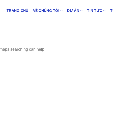
TRANG CHỦ
VỀ CHÚNG TÔI
DỰ ÁN
TIN TỨC
T
erhaps searching can help.